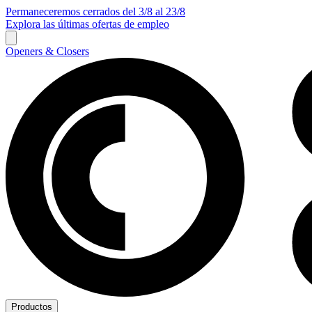
Permaneceremos cerrados del 3/8 al 23/8
Explora las últimas ofertas de empleo
Openers & Closers
Productos