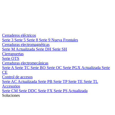
Cerraderos eléctricos
Serie 3
Serie 5
Serie 8
Serie 9
Nueva
Frontales
Cerraduras electromagnéticas
Serie M
Actualizada
Serie DH
Serie SH
Cierrapuertas
Serie OTS
Cerraduras electromecánicas
Serie A
Serie TC
Serie BO
Serie OC
Serie PGX
Actualizada
Serie
CE
Control de accesos
Serie AC
Actualizada
Serie PB
Serie TP
Serie TE
Serie TL
Accesorios
Serie CM
Serie DDC
Serie FX
Serie PS
Actualizada
Soluciones