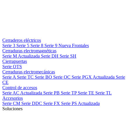
Cerraderos eléctricos
Serie 3
Serie 5
Serie 8
Serie 9
Nueva
Frontales
Cerraduras electromagnéticas
Serie M
Actualizada
Serie DH
Serie SH
Cierrapuertas
Serie OTS
Cerraduras electromecánicas
Serie A
Serie TC
Serie BO
Serie OC
Serie PGX
Actualizada
Serie
CE
Control de accesos
Serie AC
Actualizada
Serie PB
Serie TP
Serie TE
Serie TL
Accesorios
Serie CM
Serie DDC
Serie FX
Serie PS
Actualizada
Soluciones