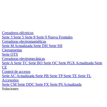
Cerraderos eléctricos
Serie 3
Serie 5
Serie 8
Serie 9
Nueva
Frontales
Cerraduras electromagnéticas
Serie M
Actualizada
Serie DH
Serie SH
Cierrapuertas
Serie OTS
Cerraduras electromecánicas
Serie A
Serie TC
Serie BO
Serie OC
Serie PGX
Actualizada
Serie
CE
Control de accesos
Serie AC
Actualizada
Serie PB
Serie TP
Serie TE
Serie TL
Accesorios
Serie CM
Serie DDC
Serie FX
Serie PS
Actualizada
Soluciones