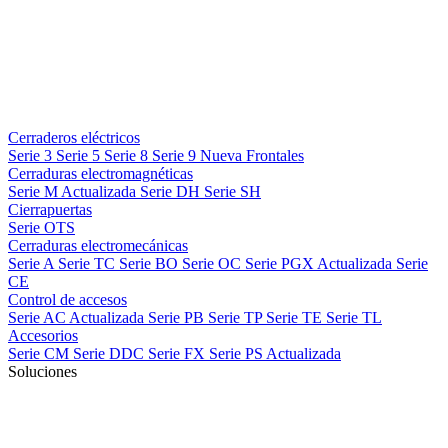
Cerraderos eléctricos
Serie 3
Serie 5
Serie 8
Serie 9
Nueva
Frontales
Cerraduras electromagnéticas
Serie M
Actualizada
Serie DH
Serie SH
Cierrapuertas
Serie OTS
Cerraduras electromecánicas
Serie A
Serie TC
Serie BO
Serie OC
Serie PGX
Actualizada
Serie
CE
Control de accesos
Serie AC
Actualizada
Serie PB
Serie TP
Serie TE
Serie TL
Accesorios
Serie CM
Serie DDC
Serie FX
Serie PS
Actualizada
Soluciones