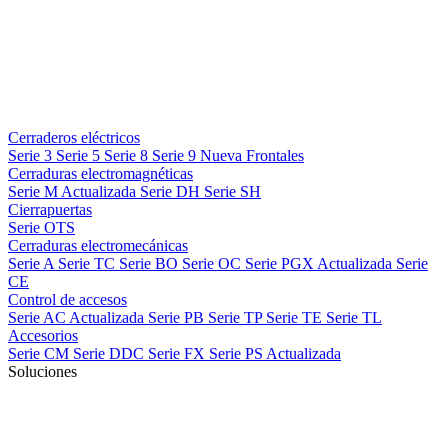
Cerraderos eléctricos
Serie 3
Serie 5
Serie 8
Serie 9
Nueva
Frontales
Cerraduras electromagnéticas
Serie M
Actualizada
Serie DH
Serie SH
Cierrapuertas
Serie OTS
Cerraduras electromecánicas
Serie A
Serie TC
Serie BO
Serie OC
Serie PGX
Actualizada
Serie
CE
Control de accesos
Serie AC
Actualizada
Serie PB
Serie TP
Serie TE
Serie TL
Accesorios
Serie CM
Serie DDC
Serie FX
Serie PS
Actualizada
Soluciones