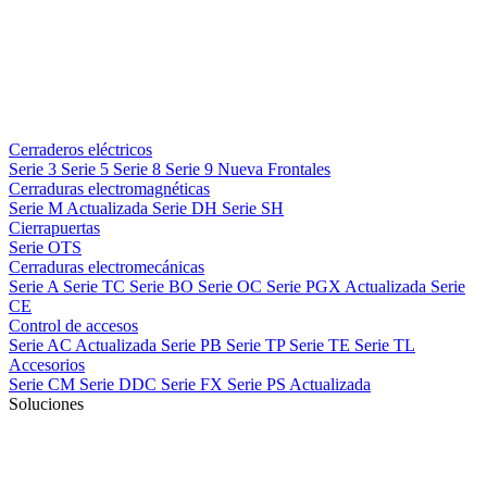
Cerraderos eléctricos
Serie 3
Serie 5
Serie 8
Serie 9
Nueva
Frontales
Cerraduras electromagnéticas
Serie M
Actualizada
Serie DH
Serie SH
Cierrapuertas
Serie OTS
Cerraduras electromecánicas
Serie A
Serie TC
Serie BO
Serie OC
Serie PGX
Actualizada
Serie
CE
Control de accesos
Serie AC
Actualizada
Serie PB
Serie TP
Serie TE
Serie TL
Accesorios
Serie CM
Serie DDC
Serie FX
Serie PS
Actualizada
Soluciones