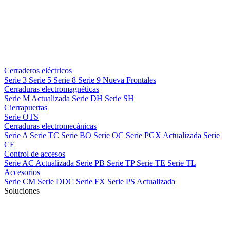
Cerraderos eléctricos
Serie 3
Serie 5
Serie 8
Serie 9
Nueva
Frontales
Cerraduras electromagnéticas
Serie M
Actualizada
Serie DH
Serie SH
Cierrapuertas
Serie OTS
Cerraduras electromecánicas
Serie A
Serie TC
Serie BO
Serie OC
Serie PGX
Actualizada
Serie
CE
Control de accesos
Serie AC
Actualizada
Serie PB
Serie TP
Serie TE
Serie TL
Accesorios
Serie CM
Serie DDC
Serie FX
Serie PS
Actualizada
Soluciones