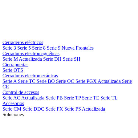
Cerraderos eléctricos
Serie 3
Serie 5
Serie 8
Serie 9
Nueva
Frontales
Cerraduras electromagnéticas
Serie M
Actualizada
Serie DH
Serie SH
Cierrapuertas
Serie OTS
Cerraduras electromecánicas
Serie A
Serie TC
Serie BO
Serie OC
Serie PGX
Actualizada
Serie
CE
Control de accesos
Serie AC
Actualizada
Serie PB
Serie TP
Serie TE
Serie TL
Accesorios
Serie CM
Serie DDC
Serie FX
Serie PS
Actualizada
Soluciones