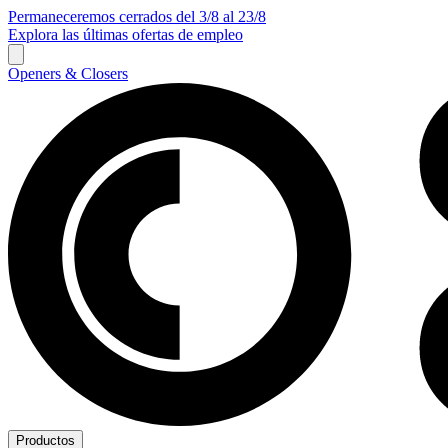
Permaneceremos cerrados del 3/8 al 23/8
Explora las últimas ofertas de empleo
Openers & Closers
Productos