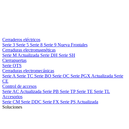
Cerraderos eléctricos
Serie 3
Serie 5
Serie 8
Serie 9
Nueva
Frontales
Cerraduras electromagnéticas
Serie M
Actualizada
Serie DH
Serie SH
Cierrapuertas
Serie OTS
Cerraduras electromecánicas
Serie A
Serie TC
Serie BO
Serie OC
Serie PGX
Actualizada
Serie
CE
Control de accesos
Serie AC
Actualizada
Serie PB
Serie TP
Serie TE
Serie TL
Accesorios
Serie CM
Serie DDC
Serie FX
Serie PS
Actualizada
Soluciones