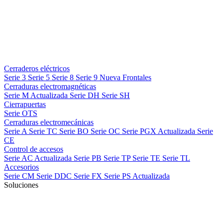
Cerraderos eléctricos
Serie 3
Serie 5
Serie 8
Serie 9
Nueva
Frontales
Cerraduras electromagnéticas
Serie M
Actualizada
Serie DH
Serie SH
Cierrapuertas
Serie OTS
Cerraduras electromecánicas
Serie A
Serie TC
Serie BO
Serie OC
Serie PGX
Actualizada
Serie
CE
Control de accesos
Serie AC
Actualizada
Serie PB
Serie TP
Serie TE
Serie TL
Accesorios
Serie CM
Serie DDC
Serie FX
Serie PS
Actualizada
Soluciones