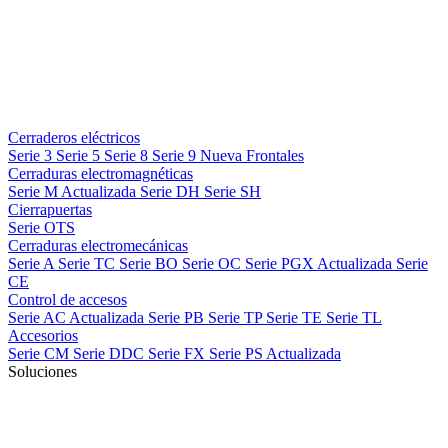
Cerraderos eléctricos
Serie 3
Serie 5
Serie 8
Serie 9
Nueva
Frontales
Cerraduras electromagnéticas
Serie M
Actualizada
Serie DH
Serie SH
Cierrapuertas
Serie OTS
Cerraduras electromecánicas
Serie A
Serie TC
Serie BO
Serie OC
Serie PGX
Actualizada
Serie
CE
Control de accesos
Serie AC
Actualizada
Serie PB
Serie TP
Serie TE
Serie TL
Accesorios
Serie CM
Serie DDC
Serie FX
Serie PS
Actualizada
Soluciones