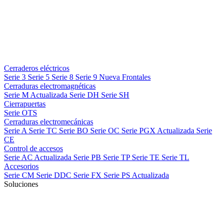
Cerraderos eléctricos
Serie 3
Serie 5
Serie 8
Serie 9
Nueva
Frontales
Cerraduras electromagnéticas
Serie M
Actualizada
Serie DH
Serie SH
Cierrapuertas
Serie OTS
Cerraduras electromecánicas
Serie A
Serie TC
Serie BO
Serie OC
Serie PGX
Actualizada
Serie
CE
Control de accesos
Serie AC
Actualizada
Serie PB
Serie TP
Serie TE
Serie TL
Accesorios
Serie CM
Serie DDC
Serie FX
Serie PS
Actualizada
Soluciones