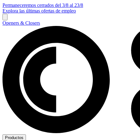
Permaneceremos cerrados del 3/8 al 23/8
Explora las últimas ofertas de empleo
Openers & Closers
Productos