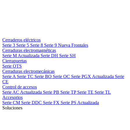
Cerraderos eléctricos
Serie 3
Serie 5
Serie 8
Serie 9
Nueva
Frontales
Cerraduras electromagnéticas
Serie M
Actualizada
Serie DH
Serie SH
Cierrapuertas
Serie OTS
Cerraduras electromecánicas
Serie A
Serie TC
Serie BO
Serie OC
Serie PGX
Actualizada
Serie
CE
Control de accesos
Serie AC
Actualizada
Serie PB
Serie TP
Serie TE
Serie TL
Accesorios
Serie CM
Serie DDC
Serie FX
Serie PS
Actualizada
Soluciones