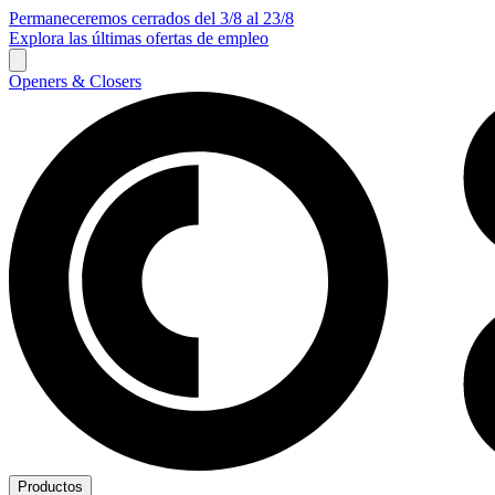
Permaneceremos cerrados del 3/8 al 23/8
Explora las últimas ofertas de empleo
Openers & Closers
Productos