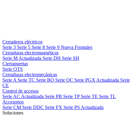
Cerraderos eléctricos
Serie 3
Serie 5
Serie 8
Serie 9
Nueva
Frontales
Cerraduras electromagnéticas
Serie M
Actualizada
Serie DH
Serie SH
Cierrapuertas
Serie OTS
Cerraduras electromecánicas
Serie A
Serie TC
Serie BO
Serie OC
Serie PGX
Actualizada
Serie
CE
Control de accesos
Serie AC
Actualizada
Serie PB
Serie TP
Serie TE
Serie TL
Accesorios
Serie CM
Serie DDC
Serie FX
Serie PS
Actualizada
Soluciones