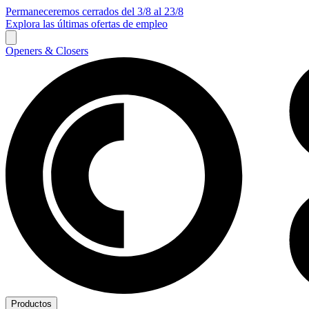
Permaneceremos cerrados del 3/8 al 23/8
Explora las últimas ofertas de empleo
Openers & Closers
Productos