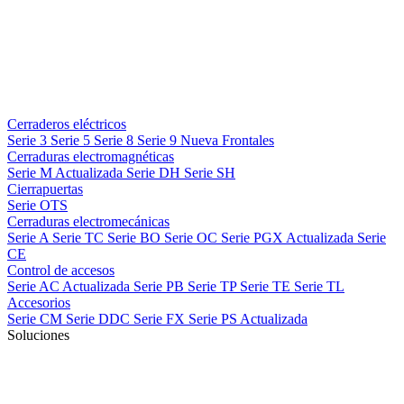
Cerraderos eléctricos
Serie 3
Serie 5
Serie 8
Serie 9
Nueva
Frontales
Cerraduras electromagnéticas
Serie M
Actualizada
Serie DH
Serie SH
Cierrapuertas
Serie OTS
Cerraduras electromecánicas
Serie A
Serie TC
Serie BO
Serie OC
Serie PGX
Actualizada
Serie
CE
Control de accesos
Serie AC
Actualizada
Serie PB
Serie TP
Serie TE
Serie TL
Accesorios
Serie CM
Serie DDC
Serie FX
Serie PS
Actualizada
Soluciones