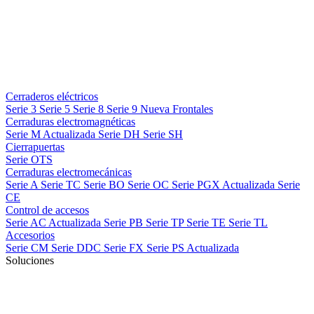
Cerraderos eléctricos
Serie 3
Serie 5
Serie 8
Serie 9
Nueva
Frontales
Cerraduras electromagnéticas
Serie M
Actualizada
Serie DH
Serie SH
Cierrapuertas
Serie OTS
Cerraduras electromecánicas
Serie A
Serie TC
Serie BO
Serie OC
Serie PGX
Actualizada
Serie
CE
Control de accesos
Serie AC
Actualizada
Serie PB
Serie TP
Serie TE
Serie TL
Accesorios
Serie CM
Serie DDC
Serie FX
Serie PS
Actualizada
Soluciones