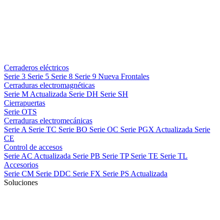
Cerraderos eléctricos
Serie 3
Serie 5
Serie 8
Serie 9
Nueva
Frontales
Cerraduras electromagnéticas
Serie M
Actualizada
Serie DH
Serie SH
Cierrapuertas
Serie OTS
Cerraduras electromecánicas
Serie A
Serie TC
Serie BO
Serie OC
Serie PGX
Actualizada
Serie
CE
Control de accesos
Serie AC
Actualizada
Serie PB
Serie TP
Serie TE
Serie TL
Accesorios
Serie CM
Serie DDC
Serie FX
Serie PS
Actualizada
Soluciones