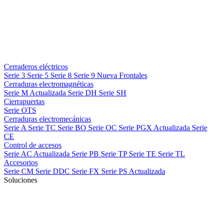
Cerraderos eléctricos
Serie 3
Serie 5
Serie 8
Serie 9
Nueva
Frontales
Cerraduras electromagnéticas
Serie M
Actualizada
Serie DH
Serie SH
Cierrapuertas
Serie OTS
Cerraduras electromecánicas
Serie A
Serie TC
Serie BO
Serie OC
Serie PGX
Actualizada
Serie
CE
Control de accesos
Serie AC
Actualizada
Serie PB
Serie TP
Serie TE
Serie TL
Accesorios
Serie CM
Serie DDC
Serie FX
Serie PS
Actualizada
Soluciones