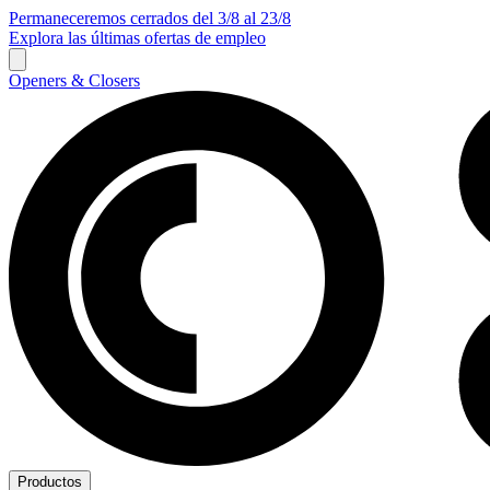
Permaneceremos cerrados del 3/8 al 23/8
Explora las últimas ofertas de empleo
Openers & Closers
Productos