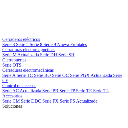
Cerraderos eléctricos
Serie 3
Serie 5
Serie 8
Serie 9
Nueva
Frontales
Cerraduras electromagnéticas
Serie M
Actualizada
Serie DH
Serie SH
Cierrapuertas
Serie OTS
Cerraduras electromecánicas
Serie A
Serie TC
Serie BO
Serie OC
Serie PGX
Actualizada
Serie
CE
Control de accesos
Serie AC
Actualizada
Serie PB
Serie TP
Serie TE
Serie TL
Accesorios
Serie CM
Serie DDC
Serie FX
Serie PS
Actualizada
Soluciones