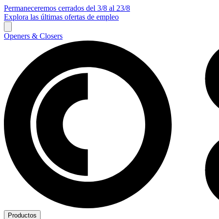
Permaneceremos cerrados del 3/8 al 23/8
Explora las últimas ofertas de empleo
Openers & Closers
Productos