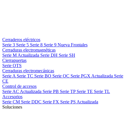
Cerraderos eléctricos
Serie 3
Serie 5
Serie 8
Serie 9
Nueva
Frontales
Cerraduras electromagnéticas
Serie M
Actualizada
Serie DH
Serie SH
Cierrapuertas
Serie OTS
Cerraduras electromecánicas
Serie A
Serie TC
Serie BO
Serie OC
Serie PGX
Actualizada
Serie
CE
Control de accesos
Serie AC
Actualizada
Serie PB
Serie TP
Serie TE
Serie TL
Accesorios
Serie CM
Serie DDC
Serie FX
Serie PS
Actualizada
Soluciones