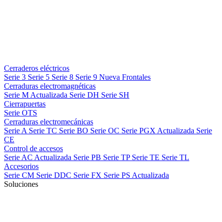
Cerraderos eléctricos
Serie 3
Serie 5
Serie 8
Serie 9
Nueva
Frontales
Cerraduras electromagnéticas
Serie M
Actualizada
Serie DH
Serie SH
Cierrapuertas
Serie OTS
Cerraduras electromecánicas
Serie A
Serie TC
Serie BO
Serie OC
Serie PGX
Actualizada
Serie
CE
Control de accesos
Serie AC
Actualizada
Serie PB
Serie TP
Serie TE
Serie TL
Accesorios
Serie CM
Serie DDC
Serie FX
Serie PS
Actualizada
Soluciones